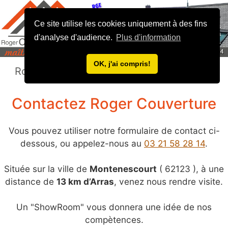
Ce site utilise les cookies uniquement à des fins
d'analyse d'audience.
Plus d'information
OK, j'ai compris!
Roger Couverture
Contactez Roger Couverture
Vous pouvez utiliser notre formulaire de contact ci-
dessous, ou appelez-nous au
03 21 58 28 14
.
Située sur la ville de
Montenescourt
( 62123 ), à une
distance de
13 km d’Arras
, venez nous rendre visite.
Un "ShowRoom" vous donnera une idée de nos
compètences.